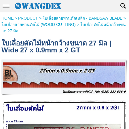
HOME
>
PRODUCT
>
ใบเลื่อยสายพานตัดเหล็ก - BANDSAW BLADE
>
ใบเลื่อยสายพานตัดไม้ (WOOD CUTTING)
>
ใบเลื่อยตัดไม้หน้ากว้างขน
าด 27 มิล
ใบเลื่อยตัดไม้หน้ากว้างขนาด 27 มิล |
Wide 27 x 0.9mm x 2 GT