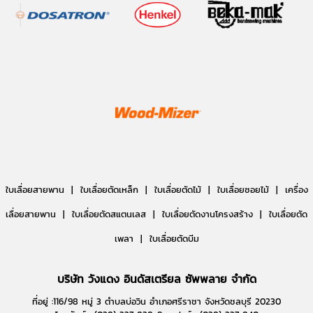
ใบเลื่อยสายพาน |
ใบเลื่อยตัดเหล็ก |
ใบเลื่อยตัดไม้ | ใบเลื่อยซอยไม้ |
เครื่อง
เลื่อยสายพาน | ใบเลื่อยตัดสแตนเลส | ใบเลื่อยตัดงานโครงสร้าง | ใบเลื่อยตัด
เพลา | ใบเลื่อยตัดบีม
บริษัท วังแดง อินดัสเตรียล ซัพพลาย จำกัด
ที่อยู่ :116/98 หมู่ 3 ตำบลบ่อวิน อำเภอศรีราชา จังหวัดชลบุรี 20230