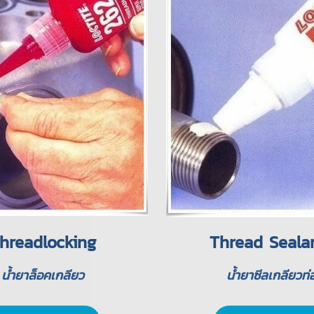
hreadlocking
Thread Seala
น้ำยาล็อคเกลียว
น้ำยาซีลเกลียวท่