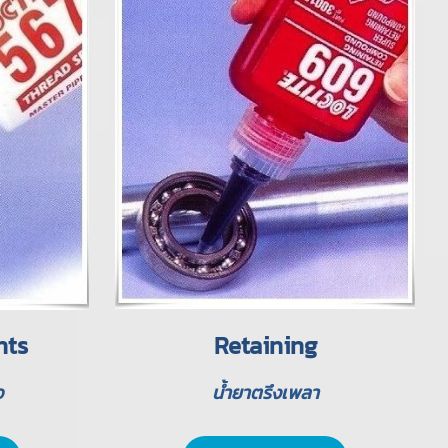
nts
Retaining
อ
น้ำยาตรึงเพลา