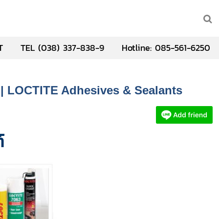
T
TEL (038) 337-838-9
Hotline: 085-561-6250
ลา | LOCTITE Adhesives & Sealants
์